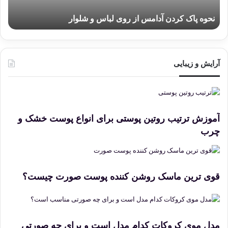
ر
نحوه پاک کردن آدامس از روی لباس و شلوار
د
ن
آ
د
ا
آرایش و زیبایی
م
س
ا
ز
ر
آموزش ترتیب روتین پوستی برای انواع پوست خشک و
و
چرب
ی
ل
ب
ا
قوی ترین ماسک روشن کننده پوست صورت چیست؟
س
و
ش
ل
و
مدل موی کروکات کدام مدل است و برای چه صورتی