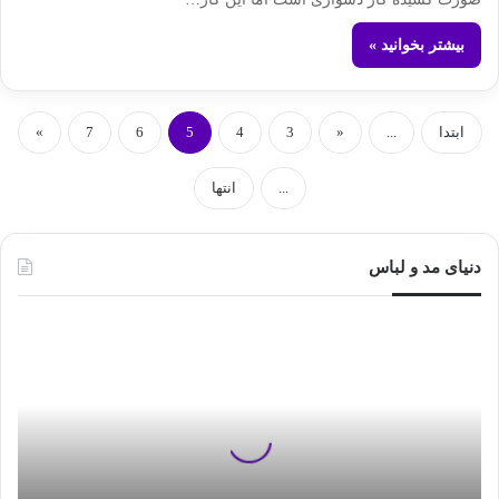
بیشتر بخوانید »
ابتدا
...
«
3
4
5
6
7
»
...
انتها
دنیای مد و لباس
ن
ح
و
ه
پ
ا
ک
ک