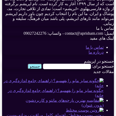
است که از سال ۱۳۹۹ آغاز به کار کرده است. نام اپریشم برگرفته
از واژه فارسی‌پهلوی «ابریشم» است؛ نمادی از تلاقی تجارت، مد،
پوشاک و ایران. ما این نام را انتخاب کردیم چون باور داریم اپریشم
می‌تواند مانند تارهای ابریشم، پلی باشد میان فرهنگ، سلیقه و
زیبایی.
تماس با ما
ایمیل: contact@aprisham.com - واتساپ: 09027242276
لینک های مفید
تماس با ما
درباره ما
جستجو در اپریشم
جستجو برای:
مقالات جدید
چگونه سایز مایو را بفهمیم؟ (راهنمای جامع اندازه‌گیری در
خانه)
(بدون عنوان)
روتین پوست مختلط؛ راهنمای کامل مراقبت روزانه پوست