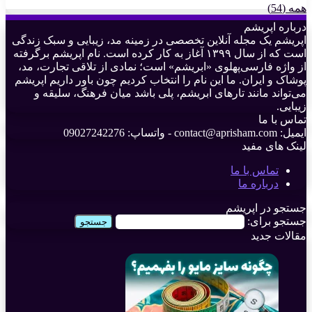
همه (54)
درباره اپریشم
اپریشم یک مجله آنلاین تخصصی در زمینه مد، زیبایی و سبک زندگی
است که از سال ۱۳۹۹ آغاز به کار کرده است. نام اپریشم برگرفته
از واژه فارسی‌پهلوی «ابریشم» است؛ نمادی از تلاقی تجارت، مد،
پوشاک و ایران. ما این نام را انتخاب کردیم چون باور داریم اپریشم
می‌تواند مانند تارهای ابریشم، پلی باشد میان فرهنگ، سلیقه و
زیبایی.
تماس با ما
ایمیل: contact@aprisham.com - واتساپ: 09027242276
لینک های مفید
تماس با ما
درباره ما
جستجو در اپریشم
جستجو برای:
مقالات جدید