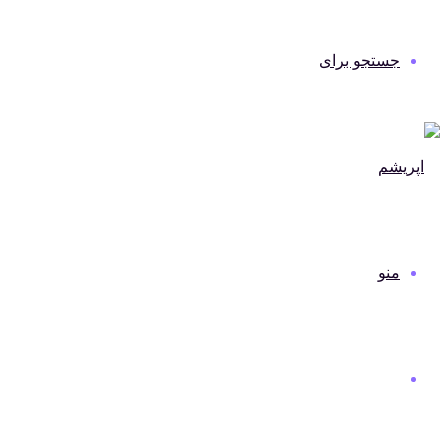
جستجو برای
منو
دنیای مد و لباس