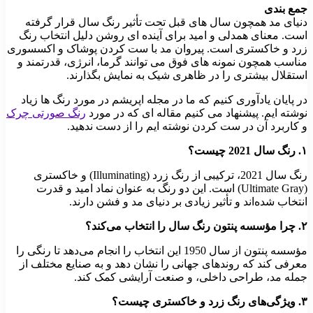
جمع بندی
دنیای مد همچون سال های قبل تحت تأثیر رنگ سال قرار گرفته
است. معنای همدلی و امید برای آینده ای روشن دلیل انتخاب رنگ
زرد و خاکستری است. پیروان مد با ست کردن پوشاک و اکسسوری
مناسب همچون نمونه های فوق می توانند گرما، انرژی، قدرتمند و
استقلال بیشتری را در ظاهری شیک به نمایش بگذارند.
در پایان یادآوری کنیم که ما در مجله اپریشم در مورد رنگ ها زیاد
نوشته ایم. پیشنهاد می کنیم مقاله ای که در مورد
رنگ صورتی چرک
و کاربرد آن در ست کردن نوشته ایم را از دست ندهید.
۱. رنگ سال 2021 چیست؟
رنگ سال 2021، ترکیبی از رنگ زرد (Illuminating) و خاکستری
(Ultimate Gray) است. این دو رنگ به عنوان نماد امید و قدرت
انتخاب شده‌اند و تأثیر زیادی بر دنیای مد و فشن دارند.
۲. چرا مؤسسه پنتون رنگ سال را انتخاب می‌کند؟
مؤسسه پنتون از سال 1950 این انتخاب را انجام می‌دهد تا رنگی را
معرفی کند که روندهای جهانی را نشان دهد و به صنایع مختلف از
جمله مد، طراحی داخلی، و صنعت آرایشی کمک کند.
۳. ویژگی‌های رنگ زرد و خاکستری چیست؟