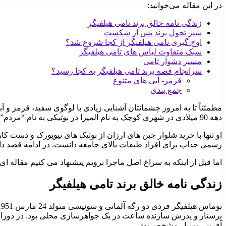
در این مقاله می‌خوانید:
زندگی نامه خالق برند تامی هیلفیگر
سیر تحول برند پس از شکست
اوج گیری تامی هیلفیگر از کجا شروع شد؟
سبک متفاوت لباس های تامی هیلفیگر
مسیر دشوار تامی
سرانجام قصه برند تامی هیلفیگر به کجا رسید؟
قرمز- آبی های متنوع
جمع بندی
مطمئناً تا به امروز چشمانتان آشنایی زیادی با لوگوی سفید، قرمز و
دهه 90 میلادی در شهری کوچک به نام المیرا در بوتیکی به نام “مردم” آغاز کرد.
او تنها با خرید شلوار جین های ارزان از بوتیک های نیویورک و دست کا
رسمی جذاب برای افراد طبقات بالای جامعه دانست. در ادامه قصد داری
اما قبل از اینکه به سراغ اصل ماجرا برویم پیشنهاد می کنیم مقاله ای
زندگی نامه خالق برند تامی هیلفیگر
پرستار و پدرش سازنده ساعت در یک جواهرسازی محلی بود. در دوران تح
آفرینی بسیار مشخص بود.