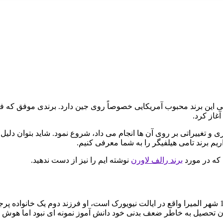
 آبی این برند محبوب آمریکایی خصوصاً روی جین دارد. برندی موفق که
ری و تغییراتی بر روی آن ها انجام می داد، شروع نمود. شاید بتوان دلی
م برند تامی هیلفیگر را به شما معرفی کنیم.
 که در مورد
برند رالف لاورن
نوشته ایم را نیز از دست ندهید.
توماس هیلفیگر فردی دو رگه آلمانی و سوئیسی متولد 24 مارس 1951 شهر المیرا واقع در ایالت نیویورک است، او فر
صیل به خاطر ضعف بدنی خود دانش آموز نمونه ای نبود اما هوش ذاتی ا