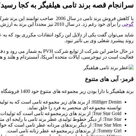
سرانجام قصه برند تامی هیلفیگر به کجا رسید
با کاهش فروش برند تامی در سال 2006 صاحب توانمند این برند شرکت را به ارزش 1.6 میلیارد دلار به گروه اپکس که شرکت خصوصی است، واگذار کرد و سرانجامی مشابه
گوچی
را برای خود رغم زد. در سال 2010 نیز مجدداً این برند به ارزش 3 میلیارد دلار توسط مالک برند کالوین کلین “دنیل گریدر” خریداری شد.
شاید می‌توان گفت یکی از دلایل این رکود انتقادات مکرری بود که به 
روند پیشبرد شغلی وی بی تأثیر نبود.
در حال حاضر این شرکت از تو
فعالیت است در نیوجرسی، ایالات متحده آمریکا، آمستردام و هلند و هن
قرمز- آبی های متنوع
برند هیلفیگر با دارا بودن زیر مجموعه های متنوع خود 1400 فروشگاه در سراسر دنیا را تأمین می سازد که این زیر شاخه ها عبارتند از:
Hilfiger Denim: از برند های زیر مجموعه تامی است ک
توانسته مجموعه ای منحصر به فرد را خلق نماید.
True Star Gold: از برند های زیرمجموعه تامی است که تولیدات عطر را به خود اختصاص داده و خواننده مشهور “بیانسه” معرف آن است.
True Star: از دیگر خطوط تولیدی عطر برند تامی با رایحه ای متفاوت از دیگر با معرفی “بیانسه” است.
True Star Men: از دیگر برندهای مردانه عطر تامی است که خواننده اسپانیایی “انریکه ایگلسیاس” معرف آن است.
Tommy Girl: از برندهای زیرمجموعه عطر زنانه تامی است.