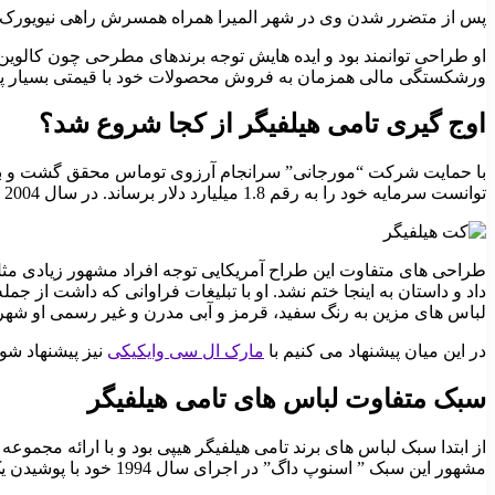
پس از متضرر شدن وی در شهر المیرا همراه همسرش راهی نیویورک شد
او طراحی توانمند بود و ایده هایش توجه برندهای مطرحی چون کالوین ک
ورشکستگی مالی همزمان به فروش محصولات خود با قیمتی بسیار پا
اوج گیری تامی هیلفیگر از کجا شروع شد؟
توانست سرمایه خود را به رقم 1.8 میلیارد دلار برساند. در سال 2004 تعداد کارمندان توماس بالغ بر 5400 نفر بود و در مدتی کوتاه توانست دوباره شکوفا شود.
طراحی های متفاوت این طراح آمریکایی توجه افراد مشهور زیادی مثل عا
داد و داستان به اینجا ختم نشد. او با تبلیغات فراوانی که داشت از جم
لباس های مزین به رنگ سفید، قرمز و آبی مدرن و غیر رسمی او شهرت
در این میان پیشنهاد می کنیم با
مارک ال سی وایکیکی
نیز پیشنهاد شوی
سبک متفاوت لباس های تامی هیلفیگر
از ابتدا سبک لباس های برند تامی هیلفیگر هیپی بود و با ارائه مجم
مشهور این سبک ” اسنوپ داگ” در اجرای سال 1994 خود با پوشیدن یک تیشرت بسیار گشاد از برند تامی باعث شد فروش بسیار بالایی از آن خود کند.