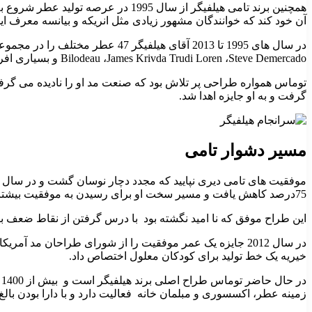
همچنین برند تامی هیلفیگر از سال 95
آن خود کند که خوانندگان مشهور زیادی مثل انریکه و بیانسه معرف این
Bilodeau ،James Krivda Trudi Loren ،Steve Demercado و بسیاری افراد دیگر با او همکاری داشته اند.
گرفت و به او جایزه اهدا شد.
مسیر دشوار تامی
75درصد کاهش یافت و مسیر سخت او برای رسیدن به موفقیت بیشتر همچنان ادامه داشت.
این طراح موفق که نا امید نگشته بود با درس گرفتن از نقاط ضعف برند خود دوباره توانست 
خیریه یک خط تولید برای کودکان معلول اختصاص داد.
زمینه عطر، اکسسوری و مبلمان خانه فعالیت دارد و با دارا بودن بالغ بر10.000 نفر کارمند و 6.4 میلیارد دلار سرمایه نمادی از کارآفرینی به شمار م