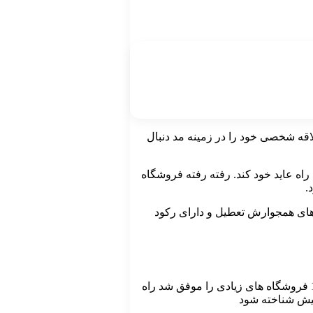
در زمینه ای متفاوت و در حیطه فروش ماشین آلات در پردیس به پایان رسانده بود، در 18 سالگی علاقه‌ شخصی خود را در زمینه مد دنبال
 راه عاید خود کند. رفته رفته فروشگاه
 های همجوارش تعطیل و دارای رکود
گسترده شدن این برند برای شخص ” توماس جاکوب هیلفیگر” همراه با فراز و نشیب زیادی بوده است، پیش از تأسیس برند خود در دهه 1970 فروشگاه های زیادی را موفق شد راه