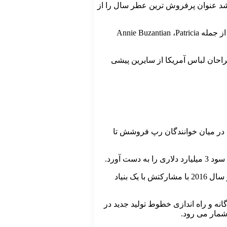
نمود و موفق شد عنوان پرفروش ترین عطر سال را از
در سال های 1995 تا 2013 آقای هیلفیگر 47 عطر مختلف را در مجموعه خود داشت. که متخصص های عطر یا همان مستر نوز های مشهوری از جمله Annie Buzantian ،Patricia
ی گرفت. اما پس از فراز و نشیب بسیار او در سال 1995 در شورای معتبر طراحان لباس آمریکا از سایرین پیشی
 دادن محبوبیت لباس هایش در میان خوانندگان رپ فروشش تا
در سال 2012 جایزه‌ یک عمر موفقیت را از شورای طراحان مد آمریکا دریافت کرد و به عنوان مشاور مد برنامه آمریکن آیدل معرفی شد، در سال 2016 با مشارکتش با یک بنیاد
لباس های مردانه، زنانه، بچه گانه و راه اندازی خطوط تولید جدید در