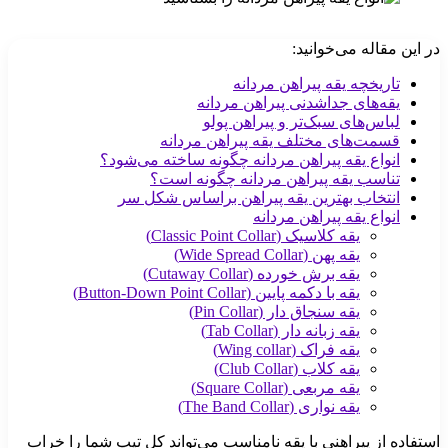
در این مقاله می‌خوانید:
تاریخچه یقه پیراهن مردانه
یقه‌های جداشدنی پیراهن مردانه
لباس‌های سبک‌تر و پیراهن پولو
قسمت‌های مختلف یقه پیراهن مردانه
انواع یقه پیراهن مردانه چگونه ساخته می‌شود؟
تناسب یقه پیراهن مردانه چگونه است؟
انتخاب بهترین یقه پیراهن براساس شکل سر
انواع یقه پیراهن مردانه
یقه کلاسیک (Classic Point Collar)
یقه پهن (Wide Spread Collar)
یقه برش خورده (Cutaway Collar)
یقه با دکمه پایین (Button-Down Point Collar)
یقه سنجاق دار (Pin Collar)
یقه زبانه دار (Tab Collar)
یقه فراک (Wing collar)
یقه کلاب (Club Collar)
یقه مربعی (Square Collar)
یقه نواری (The Band Collar)
استفاده از پیراهنی با یقه نامناسب می‌تواند کل تیپ شما را خراب