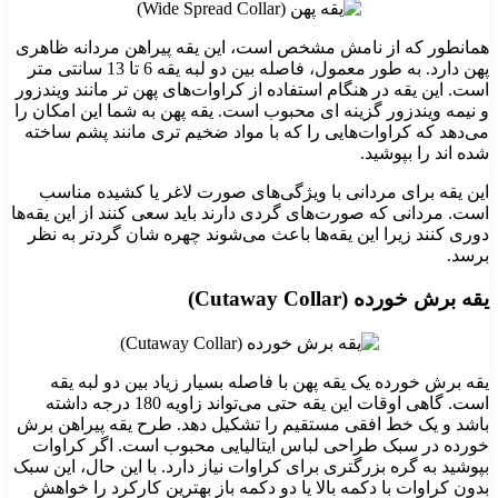
همانطور که از نامش مشخص است، این یقه پیراهن مردانه ظاهری
پهن دارد. به طور معمول، فاصله بین دو لبه یقه 6 تا 13 سانتی‌ متر
است. این یقه در هنگام استفاده از کراوات‌های پهن‌ تر مانند ویندزور
و نیمه ویندزور گزینه‌ ای محبوب است. یقه پهن به شما این امکان را
می‌دهد که کراوات‌هایی را که با مواد ضخیم‌ تری مانند پشم ساخته
شده‌ اند را بپوشید.
این یقه برای مردانی با ویژگی‌های صورت لاغر یا کشیده مناسب
است. مردانی که صورت‌های گردی دارند باید سعی کنند از این یقه‌ها
دوری کنند زیرا این یقه‌ها باعث می‌شوند چهره‌ شان گردتر به نظر
برسد.
یقه برش خورده (Cutaway Collar)
یقه برش خورده یک یقه پهن با فاصله بسیار زیاد بین دو لبه یقه
است. گاهی اوقات این یقه حتی می‌تواند زاویه 180 درجه داشته
باشد و یک خط افقی مستقیم را تشکیل دهد. طرح یقه پیراهن برش
خورده در سبک طراحی لباس ایتالیایی محبوب است. اگر کراوات
بپوشید به گره بزرگتری برای کراوات نیاز دارد. با این حال، این سبک
بدون کراوات با دکمه بالا یا دو دکمه باز بهترین کارکرد را خواهش