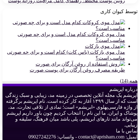
روتین پوست مختلط؛ راهنمای کامل مراقبت روزانه پوست
توسط کیوان کاری
مدل موی کروکات کدام مدل است و برای چه صورتی
مناسب است؟
مدل موی بازکات (باس کات) کدام است و برای چه صورتی
مناسب است؟
طریقه مصرف روغن آرگان برای پوست صورت
همه (14)
درباره اپریشم
اپریشم یک مجله آنلاین تخصصی در زمینه مد، زیبایی و سبک زندگی
است که از سال ۱۳۹۹ آغاز به کار کرده است. نام اپریشم برگرفته
از واژه فارسی‌پهلوی «ابریشم» است؛ نمادی از تلاقی تجارت، مد،
پوشاک و ایران. ما این نام را انتخاب کردیم چون باور داریم اپریشم
می‌تواند مانند تارهای ابریشم، پلی باشد میان فرهنگ، سلیقه و
زیبایی.
تماس با ما
ایمیل: contact@aprisham.com - واتساپ: 09027242276