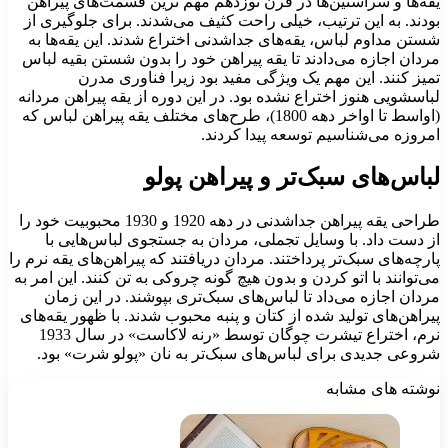
یقه‌ها و سرآستین‌ها در قرن نوزدهم مهم ترین قسمت‌های پیراهن
بودند. به این ترتیب، خیلی راحت کثیف می‌شدند. برای جلوگیری از
شستن مداوم لباس، یقه‌های جداشدنی اختراع شدند. این یقه‌ها به
مردان اجازه می‌دادند تا یقه پیراهن خود را بدون شستن بقیه لباس
تمیز کنند. این مهم یک ویژگی مفید بود زیرا فناوری مدرن
لباسشویی هنوز اختراع نشده بود. در این دوره از یقه پیراهن مردانه
(اواسط تا اواخر دهه 1800)، طرح‌های مختلف یقه پیراهن لباس که
امروزه می‌شناسیم توسعه پیدا کردند.
لباس‌های سبک‌تر و پیراهن پولو
طراحی یقه پیراهن جداشدنی در دهه 1920 و 1930 محبوبیت خود را
از دست داد. با وسایل تجملی، مردان به جستجوی لباس‌هایی با
پارچه‌های سبک‌تر پرداختند. مردان دریافتند که پیراهن‌های یقه نرم را
می‌توانند با اتو کردن و بدون هیچ گونه چروکی به تن کنند. این امر به
مردان اجازه می‌داد تا لباس‌های سبک‌تری بپوشند. در این زمان
پیراهن‌های تولید شده از کتان و پنبه محبوب شدند. با ظهور یقه‌های
نرم، اختراع تیشرت چوگان توسط «رنه لاکاست» در سال 1933
شروعی جدیدی برای لباس‌های سبک‌تر به نان «پولو شرت» بود.
نوشته های مشابه