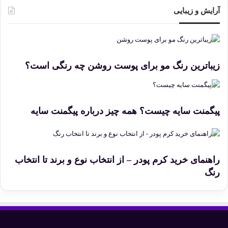
ک
آرایش و زیبایی
ش
ی
د
ه
و
زیباترین رنگ مو برای پوست روشن چه رنگی است؟
ل
ا
غ
ر
پیگمنت سایه چیست؟ همه چیز درباره پیگمنت سایه
م
ر
د
ا
ن
راهنمای خرید کرم پودر – از انتخاب نوع و برند تا انتخاب
ه
رنگ
:
ب
ه
ت
ر