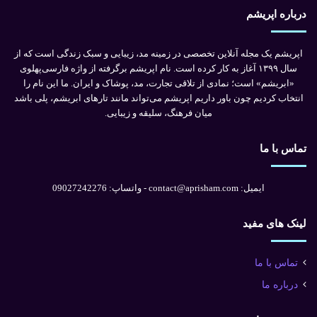
ی
درباره اپریشم
ن
ا
ن
اپریشم یک مجله آنلاین تخصصی در زمینه مد، زیبایی و سبک زندگی است که از
ت
سال ۱۳۹۹ آغاز به کار کرده است. نام اپریشم برگرفته از واژه فارسی‌پهلوی
خ
«ابریشم» است؛ نمادی از تلاقی تجارت، مد، پوشاک و ایران. ما این نام را
ا
انتخاب کردیم چون باور داریم اپریشم می‌تواند مانند تارهای ابریشم، پلی باشد
ب‌
میان فرهنگ، سلیقه و زیبایی.
ه
ا
تماس با ما
ک
د
ا
ایمیل: contact@aprisham.com - واتساپ: 09027242276
م
ن
لینک های مفید
د
؟
تماس با ما
درباره ما