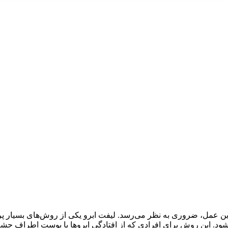
فت ابرو: جدول قیمت ها در سال ۱۴۰۳ برای انجام این عمل، ضروری به نظر می‌رسد. لیفت ابرو یکی از 
شود. این روش برای افرادی که از افتادگی ابروها یا پوست اطراف چشم‌ه