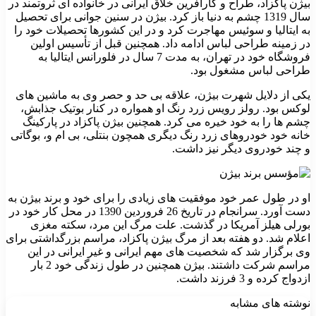
بیژن پاکزاد، طراح و کارآفرین خلاق ایرانی در خانواده ای ثروتمند در
سال 1319 چشم به دنیا باز کرد. بیژن در سنین جوانی برای تحصیل
به ایتالیا و سوئیس مهاجرت کرد و در این کشورها تحصیلات خود را
در زمینه طراحی لباس ادامه داد. همچنین قبل از تأسیس اولین
فروشگاه خود در تهران، به مدت 7 سال در فلورانس ایتالیا به
طراحی لباس مشغول بود.
یکی از دلایل شهرت بیژن، علاقه بی حد و حصر وی به ماشین های
لوکس بود. رولز رویس زرد رنگ او همواره در کنار بوتیک جذابش،
چشم ها را به خود خیره می کرد. همچنین بیژن پاکزاد در پارکینگ
خانه خود خودروهای زرد رنگ دیگری همچون بنتلی، بی ام و، بوگاتی
و چند خودروی دیگر نیز داشت.
او در طول عمر خود موفقیت های زیادی را برای خود و برند بیژن به
دست آورد. سرانجام در تاریخ 26 فروردین 1390 در محل کار خود در
بورلی هیلز آمریکا در گذشت. علت مرگ این مرد، سکته مغزی
اعلام شد. دو هفته بعد از مرگ بیژن پاکزاد، مراسم بزرگداشتی برای
وی برگزار شد که شخصیت های مهم ایرانی و غیر ایرانی در این
مراسم شرکت داشتند. بیژن همچنین در طول زندگی خود 2 بار
ازدواج کرده و 3 فرزند داشت.
نوشته های مشابه