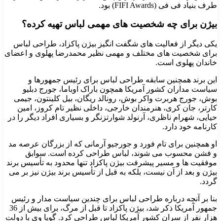
طرف بنیاد فی فی (FIFI Awards) بود.
بیژن برای چه شخصیت های مهمی لباس تهیه کرده؟
یکی دیگر از فعالیت های شگفت انگیز بیژن پاکزاد، طراحی لباس
برای شخصیت های مختلف و مهمی نظیر محمدرضا پهلوی و اعضای
خاندان پهلوی است.
این برند همچنین سابقه طراحی لباس برای رئیس جمهورها و
سیاست مداران کشور آمریکا همچون باراک اوباما، جورج دبلیو
بوش، جورج هربرت واکر بوش، رونالد ریگان، بیل کلینتون، جیمی
کارتر، جان کری، هنرمندان خارجی، داخلی نظیر تام کروز، امین
حیایی، شهرام ناظری، آرنولد شوارتزنگر و بسیاری افراد دیگر را در
کارنامه خود دارد.
او همچنین برای تام فورد و جورجیو آرمانی که از بزرگان عرصه مد
و فشن محسوب می شوند، لباس طراحی کرده است. سوابق
موفقیت ها و مسیر پیشرفت بیژن پاکزاد تنها محدود به تأسیس برند
بیژن و بعد از آن نیست، بلکه به قبل از تأسیس برند بیژن نیز بر می
گردد.
بنا بر آنچه درباره طراحی لباس برای چندین سیاست مدار و رئیس
جمهور آمریکا ذکر شد، بیژن پاکزاد تا قبل از مرگ، برای بیش از 36
هزار نفر از سران کشور آمریکا لباس طراحی کرد. گویا وی با دولت