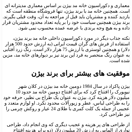
معماری و دکوراسیون خانه مد بیژن بر اساس معماری مدیترانه ای
است. همچنین خانه مد با برند بیژن، تنها فروشگاه منطقه است که
بازدید کننده و مشتریان باید قبل از مراجعه به آن، وقت قبلی بگیرند.
برند بیژن همچنین سیاست خود را بر پایه تعداد محدود مشتریان قرار
داده و به هیچ وجه برندی با عرضه عمده محسوب نمی شود.
نکته جذاب دیگر در مورد دکوراسیون داخلی خانه مد برند بیژن،
استفاده از فرش های گران قیمت ایرانی (به ارزش حدود 500 هزار
دلار) و همچنین لوستری با ارزش 75 هزار دلار است. رنگ زرد آفتابی
به عنوان رنگ منحصر به فرد این برند نیز بر دیوارهای خانه مد، مزین
شده است.
موفقیت های بیشتر برای برند بیژن
بیژن پاکزاد در سال 1984 دومین خانه مد بیژن در کلان شهر
نیویورک را افتتاح کرد که برای افتتاح دومین خانه مد حدود 10
میلیون دلار هزینه کرد. بیژن به عنوان یک طراح بی نظیر، حرفه خود
را به طراحی لباس، عطر و زیورآلات محدود نکرد. او لوازم متعدد و
عجیبی از جمله یک کلت کمری با طلای 24 عیار و روکش چرمی را
نیز طراحی کرد.
از طراحی های پر هزینه و عجیب دیگری که وی انجام داد، طراحی
نواری از الماس به ارزش 20 میلیون دلار (دو برابر هزینه افتتاح