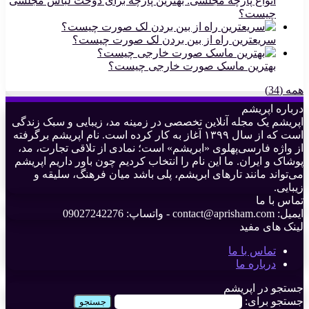
انواع پارچه مجلسی: بهترین پارچه برای دوخت لباس مجلسی
چیست؟
سریعترین راه از بین بردن لک صورت چیست؟
بهترین ماسک صورت خارجی چیست؟
همه (34)
درباره اپریشم
اپریشم یک مجله آنلاین تخصصی در زمینه مد، زیبایی و سبک زندگی
است که از سال ۱۳۹۹ آغاز به کار کرده است. نام اپریشم برگرفته
از واژه فارسی‌پهلوی «ابریشم» است؛ نمادی از تلاقی تجارت، مد،
پوشاک و ایران. ما این نام را انتخاب کردیم چون باور داریم اپریشم
می‌تواند مانند تارهای ابریشم، پلی باشد میان فرهنگ، سلیقه و
زیبایی.
تماس با ما
ایمیل: contact@aprisham.com - واتساپ: 09027242276
لینک های مفید
تماس با ما
درباره ما
جستجو در اپریشم
جستجو برای: