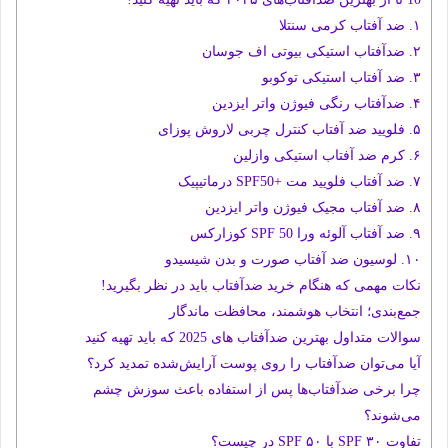
۱. ضد آفتاب کرمی سنتلا
۲. ضدآفتاب استیکی بیوتی اف جوسان
۳. ضد آفتاب استیکی توکوبو
۴. ضدآفتاب رنگی فیوژن واتر ایزدین
۵. فلویید ضد آفتاب کنترل چربی لاروش پوزای
۶. کرم ضد آفتاب استیکی وازلین
۷. ضد آفتاب فلویید مت +SPF50 درماتیپیک
۸. ضد آفتاب مجیک فیوژن واتر ایزدین
۹. ضد آفتاب آلوئه ورا SPF 50 کوزارکس
۱۰. لوسیون ضد آفتاب صورت و بدن شیسیدو
نکات مهمی که هنگام خرید ضدآفتاب باید در نظر بگیرید!
جمع‌بندی؛ انتخاب هوشمند، محافظت ماندگار
سوالات متداول بهترین ضدآفتاب های 2025 که باید تهیه کنید
آیا می‌توان ضدآفتاب را روی پوست آرایش‌شده تمدید کرد؟
چرا برخی ضدآفتاب‌ها پس از استفاده باعث سوزش چشم
می‌شوند؟
تفاوت SPF ۳۰ با SPF ۵۰ در چیست؟