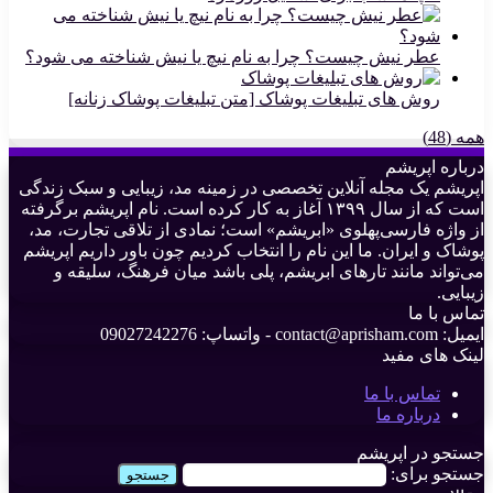
عطر نیش چیست؟ چرا به نام نیچ یا نیش شناخته می شود؟
روش های تبلیغات پوشاک [متن تبلیغات پوشاک زنانه]
همه (48)
درباره اپریشم
اپریشم یک مجله آنلاین تخصصی در زمینه مد، زیبایی و سبک زندگی
است که از سال ۱۳۹۹ آغاز به کار کرده است. نام اپریشم برگرفته
از واژه فارسی‌پهلوی «ابریشم» است؛ نمادی از تلاقی تجارت، مد،
پوشاک و ایران. ما این نام را انتخاب کردیم چون باور داریم اپریشم
می‌تواند مانند تارهای ابریشم، پلی باشد میان فرهنگ، سلیقه و
زیبایی.
تماس با ما
ایمیل: contact@aprisham.com - واتساپ: 09027242276
لینک های مفید
تماس با ما
درباره ما
جستجو در اپریشم
جستجو برای: